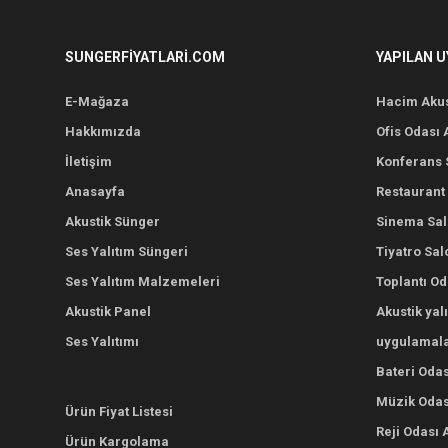
SUNGERFIYATLARI.COM
YAPILAN 
E-Mağaza
Hacim Akus
Hakkımızda
Ofis Odası 
İletişim
Konferans S
Anasayfa
Restaurant 
Akustik Sünger
Sinema Salo
Ses Yalıtım Süngeri
Tiyatro Sal
Ses Yalıtım Malzemeleri
Toplantı Od
Akustik Panel
Akustik yal
Ses Yalıtımı
uygulamala
Bateri Odas
Müzik Odası
Ürün Fiyat Listesi
Reji Odası 
Ürün Kargolama