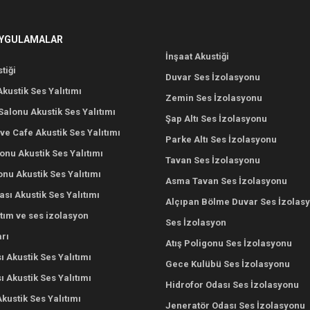
UYGULAMALAR
İnşaat Akustiği
tiği
Duvar Ses İzolasyonu
Akustik Ses Yalıtımı
Zemin Ses İzolasyonu
alonu Akustik Ses Yalıtımı
Şap Altı Ses İzolasyonu
ve Cafe Akustik Ses Yalıtımı
Parke Altı Ses İzolasyonu
nu Akustik Ses Yalıtımı
Tavan Ses İzolasyonu
onu Akustik Ses Yalıtımı
Asma Tavan Ses İzolasyonu
ası Akustik Ses Yalıtımı
Alçıpan Bölme Duvar Ses İzolas
ıtım ve ses izolasyon
Ses İzolasyon
rı
Atış Poligonu Ses İzolasyonu
ı Akustik Ses Yalıtımı
Gece Kulübü Ses İzolasyonu
 Akustik Ses Yalıtımı
Hidrofor Odası Ses İzolasyonu
Akustik Ses Yalıtımı
Jeneratör Odası Ses İzolasyonu