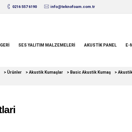
0216 557 6190
info@teknofoam.com.tr
GERI
SES YALITIM MALZEMELERI
AKUSTIK PANEL
E-
>
Ürünler
>
Akustik Kumaşlar
>
Basic Akustik Kumaş
>
Akustik
lari