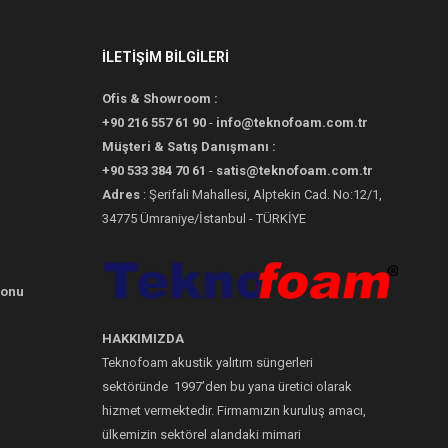
İLETİŞİM BİLGİLERİ
Ofis & Showroom :
+90 216 557 61 90
-
info@teknofoam.com.tr
Müşteri & Satış Danışmanı :
+90 533 384 70 61
-
satis@teknofoam.com.tr
Adres
: Şerifali Mahallesi, Alptekin Cad. No:12/1,
34775 Ümraniye/İstanbul - TÜRKİYE
yonu
HAKKIMIZDA
Teknofoam akustik yalıtım süngerleri
sektöründe 1997’den bu yana üretici olarak
hizmet vermektedir. Firmamızın kuruluş amacı,
ülkemizin sektörel alandaki mimari