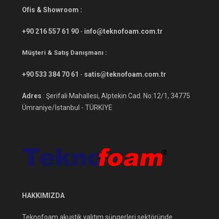
Ofis & Showroom :
+90 216 557 61 90
-
info@teknofoam.com.tr
Müşteri & Satış Danışmanı :
+90 533 384 70 61
-
satis@teknofoam.com.tr
Adres
: Şerifali Mahallesi, Alptekin Cad. No:12/1, 34775
Ümraniye/İstanbul - TÜRKİYE
HAKKIMIZDA
Teknofoam akustik yalıtım süngerleri sektöründe