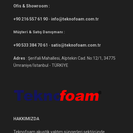
Ofis & Showroom :
+90 216 557 61 90
-
info@teknofoam.com.tr
Müşteri & Satış Danışmanı :
+90 533 384 70 61
-
satis@teknofoam.com.tr
Adres
: Şerifali Mahallesi, Alptekin Cad. No:12/1, 34775
Ümraniye/İstanbul - TÜRKİYE
HAKKIMIZDA
Teknofoam akustik yalıtım süngerleri sektöründe