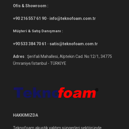
Ofis & Showroom :
+90 216 557 61 90
-
info@teknofoam.com.tr
Müşteri & Satış Danışmanı :
+90 533 384 70 61
-
satis@teknofoam.com.tr
Adres
: Şerifali Mahallesi, Alptekin Cad. No:12/1, 34775
Ümraniye/İstanbul - TÜRKİYE
HAKKIMIZDA
Teknofoam akustik yalıtım süngerleri sektöründe