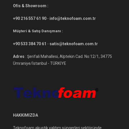
Ofis & Showroom :
+90 216 557 61 90
-
info@teknofoam.com.tr
Müşteri & Satış Danışmanı :
+90 533 384 70 61
-
satis@teknofoam.com.tr
Adres
: Şerifali Mahallesi, Alptekin Cad. No:12/1, 34775
Ümraniye/İstanbul - TÜRKİYE
HAKKIMIZDA
Teknofoam akustik yalıtım süngerleri sektöründe