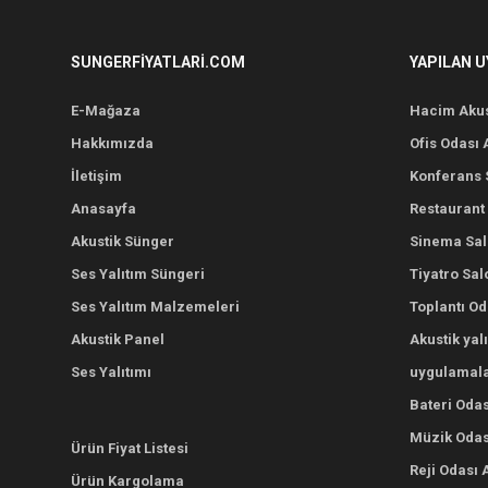
SUNGERFIYATLARI.COM
YAPILAN 
E-Mağaza
Hacim Akus
Hakkımızda
Ofis Odası 
İletişim
Konferans S
Anasayfa
Restaurant 
Akustik Sünger
Sinema Salo
Ses Yalıtım Süngeri
Tiyatro Sal
Ses Yalıtım Malzemeleri
Toplantı Od
Akustik Panel
Akustik yal
Ses Yalıtımı
uygulamala
Bateri Odas
Müzik Odası
Ürün Fiyat Listesi
Reji Odası 
Ürün Kargolama