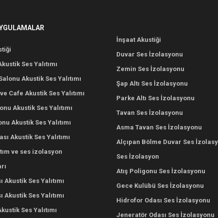
UYGULAMALAR
İnşaat Akustiği
tiği
Duvar Ses İzolasyonu
Akustik Ses Yalıtımı
Zemin Ses İzolasyonu
alonu Akustik Ses Yalıtımı
Şap Altı Ses İzolasyonu
ve Cafe Akustik Ses Yalıtımı
Parke Altı Ses İzolasyonu
nu Akustik Ses Yalıtımı
Tavan Ses İzolasyonu
onu Akustik Ses Yalıtımı
Asma Tavan Ses İzolasyonu
ası Akustik Ses Yalıtımı
Alçıpan Bölme Duvar Ses İzolas
ıtım ve ses izolasyon
Ses İzolasyon
rı
Atış Poligonu Ses İzolasyonu
ı Akustik Ses Yalıtımı
Gece Kulübü Ses İzolasyonu
 Akustik Ses Yalıtımı
Hidrofor Odası Ses İzolasyonu
Akustik Ses Yalıtımı
Jeneratör Odası Ses İzolasyonu