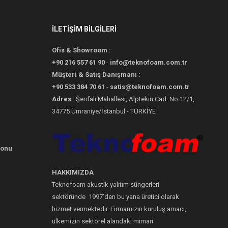
İLETİŞİM BİLGİLERİ
Ofis & Showroom :
+90 216 557 61 90
-
info@teknofoam.com.tr
Müşteri & Satış Danışmanı :
+90 533 384 70 61
-
satis@teknofoam.com.tr
Adres
: Şerifali Mahallesi, Alptekin Cad. No:12/1,
34775 Ümraniye/İstanbul - TÜRKİYE
yonu
HAKKIMIZDA
Teknofoam akustik yalıtım süngerleri
sektöründe 1997’den bu yana üretici olarak
hizmet vermektedir. Firmamızın kuruluş amacı,
ülkemizin sektörel alandaki mimari