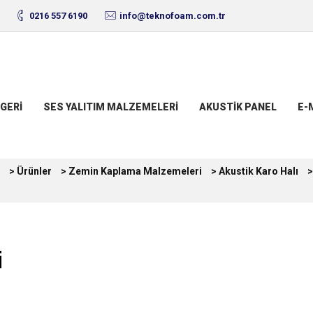
0216 557 6190
info@teknofoam.com.tr
GERI
SES YALITIM MALZEMELERI
AKUSTIK PANEL
E-
>
Ürünler
>
Zemin Kaplama Malzemeleri
>
Akustik Karo Halı
i