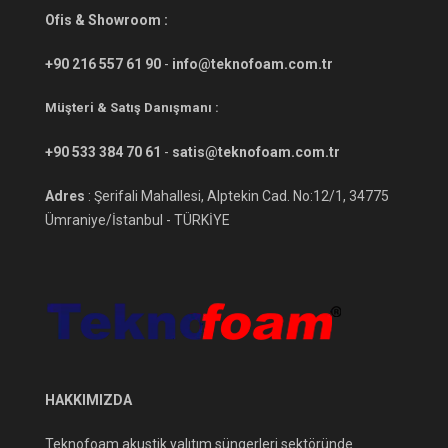
Ofis & Showroom :
+90 216 557 61 90
-
info@teknofoam.com.tr
Müşteri & Satış Danışmanı :
+90 533 384 70 61
-
satis@teknofoam.com.tr
Adres
: Şerifali Mahallesi, Alptekin Cad. No:12/1, 34775
Ümraniye/İstanbul - TÜRKİYE
HAKKIMIZDA
Teknofoam akustik yalıtım süngerleri sektöründe