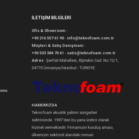
İLETİŞİM BİLGİLERİ
Ofis & Showroom :
+90 216 557 61 90
-
info@teknofoam.com.tr
Müşteri & Satış Danışmanı :
+90 533 384 70 61
-
satis@teknofoam.com.tr
Adres
: Şerifali Mahallesi, Alptekin Cad. No:12/1,
34775 Ümraniye/İstanbul - TÜRKİYE
yonu
HAKKIMIZDA
Teknofoam akustik yalıtım süngerleri
sektöründe 1997’den bu yana üretici olarak
hizmet vermektedir. Firmamızın kuruluş amacı,
ülkemizin sektörel alandaki mimari