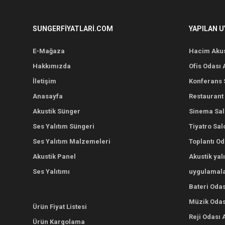
SUNGERFIYATLARI.COM
YAPILAN 
E-Mağaza
Hacim Akus
Hakkımızda
Ofis Odası 
İletişim
Konferans S
Anasayfa
Restaurant 
Akustik Sünger
Sinema Salo
Ses Yalıtım Süngeri
Tiyatro Sal
Ses Yalıtım Malzemeleri
Toplantı Od
Akustik Panel
Akustik yal
Ses Yalıtımı
uygulamala
Bateri Odas
Müzik Odası
Ürün Fiyat Listesi
Reji Odası 
Ürün Kargolama