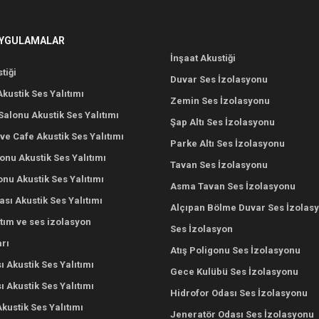
UYGULAMALAR
İnşaat Akustiği
tiği
Duvar Ses İzolasyonu
Akustik Ses Yalıtımı
Zemin Ses İzolasyonu
alonu Akustik Ses Yalıtımı
Şap Altı Ses İzolasyonu
ve Cafe Akustik Ses Yalıtımı
Parke Altı Ses İzolasyonu
nu Akustik Ses Yalıtımı
Tavan Ses İzolasyonu
onu Akustik Ses Yalıtımı
Asma Tavan Ses İzolasyonu
ası Akustik Ses Yalıtımı
Alçıpan Bölme Duvar Ses İzolas
ıtım ve ses izolasyon
Ses İzolasyon
rı
Atış Poligonu Ses İzolasyonu
ı Akustik Ses Yalıtımı
Gece Kulübü Ses İzolasyonu
 Akustik Ses Yalıtımı
Hidrofor Odası Ses İzolasyonu
Akustik Ses Yalıtımı
Jeneratör Odası Ses İzolasyonu