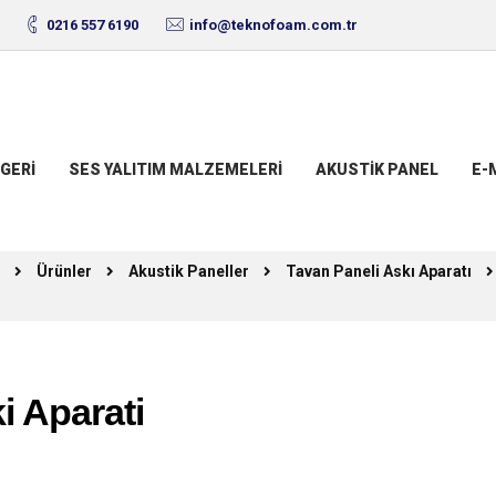
0216 557 6190
info@teknofoam.com.tr
GERI
SES YALITIM MALZEMELERI
AKUSTIK PANEL
E-
Ürünler
Akustik Paneller
Tavan Paneli Askı Aparatı
i Aparati