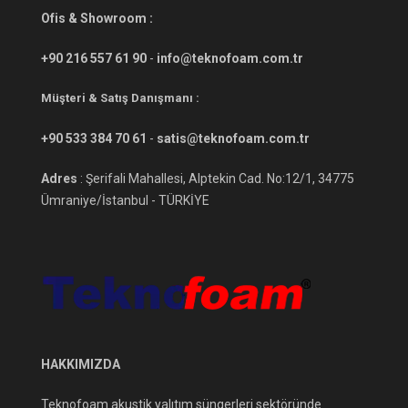
Ofis & Showroom :
+90 216 557 61 90
-
info@teknofoam.com.tr
Müşteri & Satış Danışmanı :
+90 533 384 70 61
-
satis@teknofoam.com.tr
Adres
: Şerifali Mahallesi, Alptekin Cad. No:12/1, 34775
Ümraniye/İstanbul - TÜRKİYE
HAKKIMIZDA
Teknofoam akustik yalıtım süngerleri sektöründe