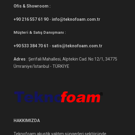
Ofis & Showroom :
+90 216 557 61 90
-
info@teknofoam.com.tr
Müşteri & Satış Danışmanı :
+90 533 384 70 61
-
satis@teknofoam.com.tr
Adres
: Şerifali Mahallesi, Alptekin Cad. No:12/1, 34775
Ümraniye/İstanbul - TÜRKİYE
HAKKIMIZDA
Teknofoam akustik yalıtım süngerleri sektöründe