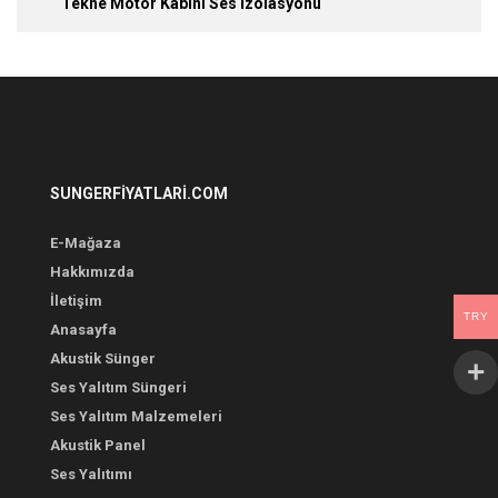
Tekne Motor Kabini Ses İzolasyonu
SUNGERFIYATLARI.COM
E-Mağaza
Hakkımızda
İletişim
TRY
Anasayfa
Akustik Sünger
Ses Yalıtım Süngeri
Ses Yalıtım Malzemeleri
Akustik Panel
Ses Yalıtımı