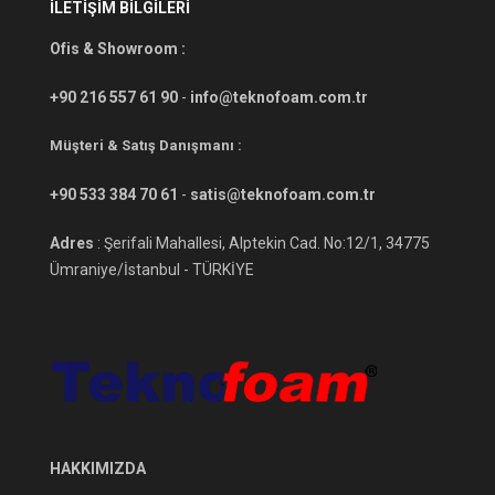
İLETİŞİM BİLGİLERİ
Ofis & Showroom :
+90 216 557 61 90
-
info@teknofoam.com.tr
Müşteri & Satış Danışmanı :
+90 533 384 70 61
-
satis@teknofoam.com.tr
Adres
: Şerifali Mahallesi, Alptekin Cad. No:12/1, 34775
Ümraniye/İstanbul - TÜRKİYE
HAKKIMIZDA