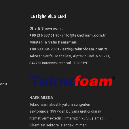
İLETİŞİM BİLGİLERİ
Ofis & Showroom :
+90 216 557 61 90
-
info@teknofoam.com.tr
Müşteri & Satış Danışmanı :
+90 533 384 70 61
-
satis@teknofoam.com.tr
Adres
: Şerifali Mahallesi, Alptekin Cad. No:12/1,
34775 Ümraniye/İstanbul - TÜRKİYE
yonu
HAKKIMIZDA
Teknofoam akustik yalıtım süngerleri
sektöründe 1997’den bu yana üretici olarak
hizmet vermektedir. Firmamızın kuruluş amacı,
ülkemizin sektörel alandaki mimari