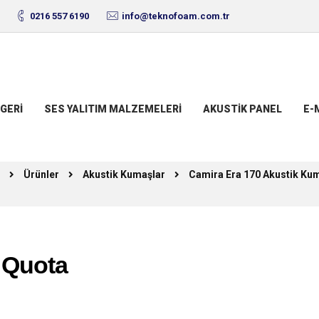
0216 557 6190
info@teknofoam.com.tr
GERI
SES YALITIM MALZEMELERI
AKUSTIK PANEL
E-
Ürünler
Akustik Kumaşlar
Camira Era 170 Akustik Ku
 Quota