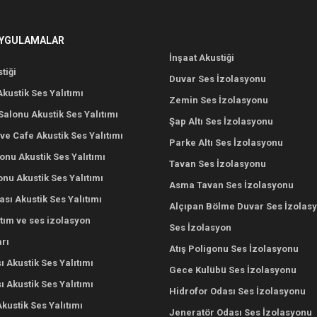
UYGULAMALAR
İnşaat Akustiği
tiği
Duvar Ses İzolasyonu
Akustik Ses Yalıtımı
Zemin Ses İzolasyonu
alonu Akustik Ses Yalıtımı
Şap Altı Ses İzolasyonu
ve Cafe Akustik Ses Yalıtımı
Parke Altı Ses İzolasyonu
nu Akustik Ses Yalıtımı
Tavan Ses İzolasyonu
onu Akustik Ses Yalıtımı
Asma Tavan Ses İzolasyonu
ası Akustik Ses Yalıtımı
Alçıpan Bölme Duvar Ses İzolas
ıtım ve ses izolasyon
Ses İzolasyon
rı
Atış Poligonu Ses İzolasyonu
ı Akustik Ses Yalıtımı
Gece Kulübü Ses İzolasyonu
 Akustik Ses Yalıtımı
Hidrofor Odası Ses İzolasyonu
Akustik Ses Yalıtımı
Jeneratör Odası Ses İzolasyonu