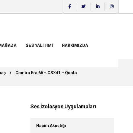
MAĞAZA
SES YALITIMI
HAKKIMIZDA
maş
Camira Era 66 – CSX41 – Quota
Ses İzolasyon Uygulamaları
Hacim Akustiği