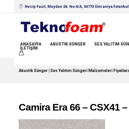
Necip Fazıl, Meydan Sk. No:4/A, 34773 Ümraniye/İstanbul
ANASAYFA
AKUSTIK SÜNGER
SES YALITIM SÜN
İLETIŞIM
Akustik Sünger | Ses Yalıtım Süngeri Malzemeleri Fiyatları
Camira Era 66 – CSX41 –