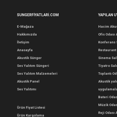
SUNGERFIYATLARI.COM
YAPILAN 
E-Mağaza
Hacim Akus
Hakkımızda
Ofis Odası 
İletişim
Konferans S
Anasayfa
Restaurant 
Akustik Sünger
Sinema Salo
Ses Yalıtım Süngeri
Tiyatro Sal
Ses Yalıtım Malzemeleri
Toplantı Od
Akustik Panel
Akustik yal
Ses Yalıtımı
uygulamala
Bateri Odas
Müzik Odası
Ürün Fiyat Listesi
Reji Odası 
Ürün Kargolama