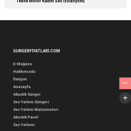
Tekne Motor Kabini Ses İzolasyonu
SUNGERFIYATLARI.COM
E-Mağaza
Hakkımızda
İletişim
TRY
Anasayfa
Akustik Sünger
Ses Yalıtım Süngeri
Ses Yalıtım Malzemeleri
Akustik Panel
Ses Yalıtımı