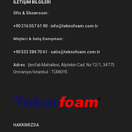
İLETİŞİM BİLGİLERİ
Ofis & Showroom :
+90 216 557 61 90
-
info@teknofoam.com.tr
Müşteri & Satış Danışmanı :
+90 533 384 70 61
-
satis@teknofoam.com.tr
Adres
: Şerifali Mahallesi, Alptekin Cad. No:12/1, 34775
Ümraniye/İstanbul - TÜRKİYE
HAKKIMIZDA