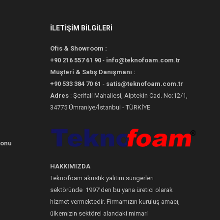
İLETİŞİM BİLGİLERİ
Ofis & Showroom :
+90 216 557 61 90
-
info@teknofoam.com.tr
Müşteri & Satış Danışmanı :
+90 533 384 70 61
-
satis@teknofoam.com.tr
Adres
: Şerifali Mahallesi, Alptekin Cad. No:12/1,
34775 Ümraniye/İstanbul - TÜRKİYE
yonu
HAKKIMIZDA
Teknofoam akustik yalıtım süngerleri
sektöründe 1997’den bu yana üretici olarak
hizmet vermektedir. Firmamızın kuruluş amacı,
ülkemizin sektörel alandaki mimari