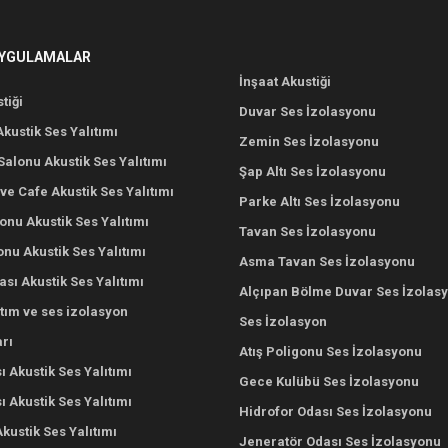
UYGULAMALAR
İnşaat Akustiği
tiği
Duvar Ses İzolasyonu
Akustik Ses Yalıtımı
Zemin Ses İzolasyonu
alonu Akustik Ses Yalıtımı
Şap Altı Ses İzolasyonu
ve Cafe Akustik Ses Yalıtımı
Parke Altı Ses İzolasyonu
nu Akustik Ses Yalıtımı
Tavan Ses İzolasyonu
onu Akustik Ses Yalıtımı
Asma Tavan Ses İzolasyonu
ası Akustik Ses Yalıtımı
Alçıpan Bölme Duvar Ses İzolas
ıtım ve ses izolasyon
Ses İzolasyon
rı
Atış Poligonu Ses İzolasyonu
ı Akustik Ses Yalıtımı
Gece Kulübü Ses İzolasyonu
 Akustik Ses Yalıtımı
Hidrofor Odası Ses İzolasyonu
Akustik Ses Yalıtımı
Jeneratör Odası Ses İzolasyonu