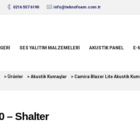
0216 557 6190
info@teknofoam.com.tr
GERI
SES YALITIM MALZEMELERI
AKUSTIK PANEL
E-
>
Ürünler
>
Akustik Kumaşlar
>
Camira Blazer Lite Akustik Kum
0 – Shalter