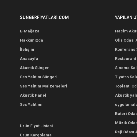
SUNGERFIYATLARI.COM
YAPILAN 
E-Mağaza
Hacim Akus
Hakkımızda
Ofis Odası 
İletişim
Konferans S
Anasayfa
Restaurant 
Akustik Sünger
Sinema Salo
Ses Yalıtım Süngeri
Tiyatro Sal
Ses Yalıtım Malzemeleri
Toplantı Od
Akustik Panel
Akustik yal
Ses Yalıtımı
uygulamala
Bateri Odas
Müzik Odası
Ürün Fiyat Listesi
Reji Odası 
Ürün Kargolama