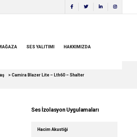
MAĞAZA
SES YALITIMI
HAKKIMIZDA
aş
>
Camira Blazer Lite – Lth60 – Shalter
Ses İzolasyon Uygulamaları
Hacim Akustiği