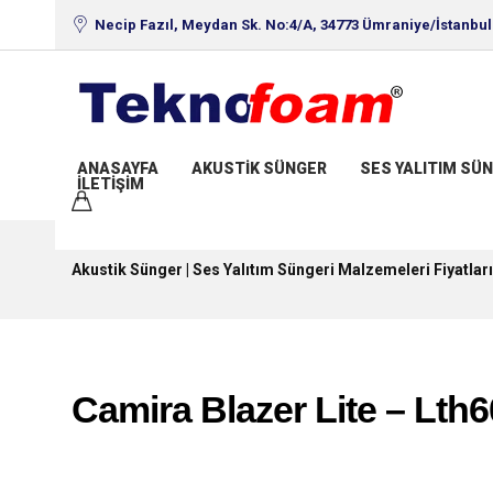
Necip Fazıl, Meydan Sk. No:4/A, 34773 Ümraniye/İstanbul
ANASAYFA
AKUSTIK SÜNGER
SES YALITIM SÜN
İLETIŞIM
Akustik Sünger | Ses Yalıtım Süngeri Malzemeleri Fiyatları
Camira Blazer Lite – Lth6