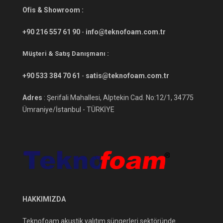
Ofis & Showroom :
+90 216 557 61 90
-
info@teknofoam.com.tr
Müşteri & Satış Danışmanı :
+90 533 384 70 61
-
satis@teknofoam.com.tr
Adres
: Şerifali Mahallesi, Alptekin Cad. No:12/1, 34775
Ümraniye/İstanbul - TÜRKİYE
HAKKIMIZDA
Teknofoam akustik yalıtım süngerleri sektöründe