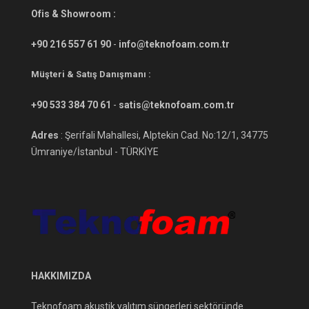
Ofis & Showroom :
+90 216 557 61 90
-
info@teknofoam.com.tr
Müşteri & Satış Danışmanı :
+90 533 384 70 61
-
satis@teknofoam.com.tr
Adres
: Şerifali Mahallesi, Alptekin Cad. No:12/1, 34775
Ümraniye/İstanbul - TÜRKİYE
HAKKIMIZDA
Teknofoam akustik yalıtım süngerleri sektöründe