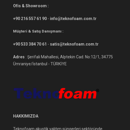
Ofis & Showroom :
+90 216 557 61 90
-
info@teknofoam.com.tr
Müşteri & Satış Danışmanı :
+90 533 384 70 61
-
satis@teknofoam.com.tr
Adres
: Şerifali Mahallesi, Alptekin Cad. No:12/1, 34775
Ümraniye/İstanbul - TÜRKİYE
HAKKIMIZDA
Teknofoam akustik yalıtım süngerleri sektöründe