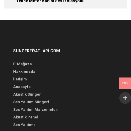
Tekne Motor Kabini Ses İzolasyonu
SUNGERFIYATLARI.COM
E-Mağaza
Hakkımızda
İletişim
TRY
Anasayfa
Akustik Sünger
Ses Yalıtım Süngeri
Ses Yalıtım Malzemeleri
Akustik Panel
Ses Yalıtımı