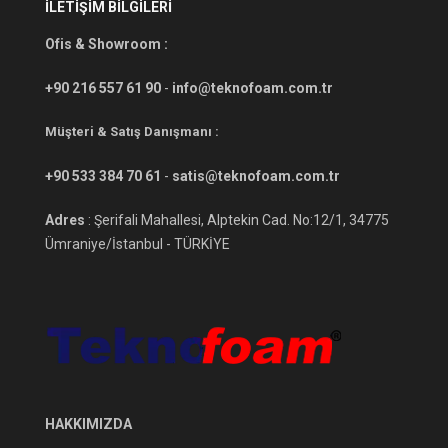
İLETİŞİM BİLGİLERİ
Ofis & Showroom :
+90 216 557 61 90
-
info@teknofoam.com.tr
Müşteri & Satış Danışmanı :
+90 533 384 70 61
-
satis@teknofoam.com.tr
Adres
: Şerifali Mahallesi, Alptekin Cad. No:12/1, 34775
Ümraniye/İstanbul - TÜRKİYE
HAKKIMIZDA