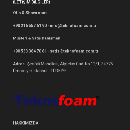
İLETİŞİM BİLGİLERİ
Ofis & Showroom :
+90 216 557 61 90
-
info@teknofoam.com.tr
Müşteri & Satış Danışmanı :
+90 533 384 70 61
-
satis@teknofoam.com.tr
Adres
: Şerifali Mahallesi, Alptekin Cad. No:12/1, 34775
Ümraniye/İstanbul - TÜRKİYE
HAKKIMIZDA