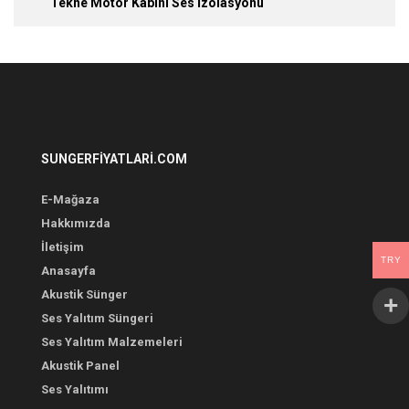
Tekne Motor Kabini Ses İzolasyonu
SUNGERFIYATLARI.COM
E-Mağaza
Hakkımızda
İletişim
TRY
Anasayfa
Akustik Sünger
Ses Yalıtım Süngeri
Ses Yalıtım Malzemeleri
Akustik Panel
Ses Yalıtımı