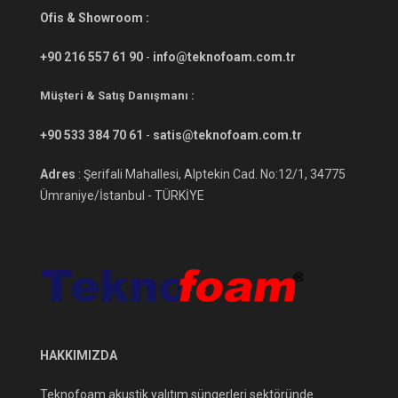
Ofis & Showroom :
+90 216 557 61 90
-
info@teknofoam.com.tr
Müşteri & Satış Danışmanı :
+90 533 384 70 61
-
satis@teknofoam.com.tr
Adres
: Şerifali Mahallesi, Alptekin Cad. No:12/1, 34775
Ümraniye/İstanbul - TÜRKİYE
HAKKIMIZDA
Teknofoam akustik yalıtım süngerleri sektöründe