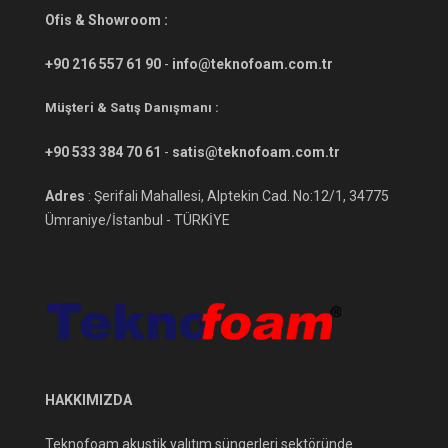
Ofis & Showroom :
+90 216 557 61 90
-
info@teknofoam.com.tr
Müşteri & Satış Danışmanı :
+90 533 384 70 61
-
satis@teknofoam.com.tr
Adres
: Şerifali Mahallesi, Alptekin Cad. No:12/1, 34775
Ümraniye/İstanbul - TÜRKİYE
HAKKIMIZDA
Teknofoam akustik yalıtım süngerleri sektöründe